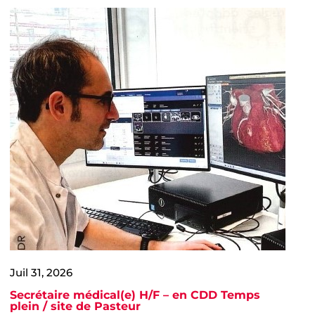
Juil 31, 2026
Secrétaire médical(e) H/F – en CDD Temps
plein / site de Pasteur