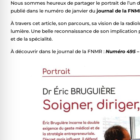
l sécurisé pour les crises
Nous sommes heureux de partager le portrait de l’un d
publié dans le numéro de janvier du
journal de la FNM
À travers cet article, son parcours, sa vision de la ra
 adapté pour le TDAH
lumière. Une belle reconnaissance de son implication p
et de la spécialité.
pour la cécité
À découvrir dans le journal de la FNMR :
Numéro 495 – 
sécurisé pour l'épilepsie