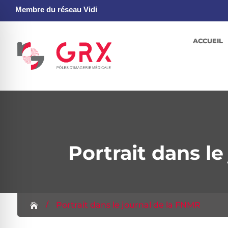
Membre du réseau Vidi
ACCUEIL
Portrait dans l
 pour malvoyants
/
Portrait dans le journal de la FNMR
