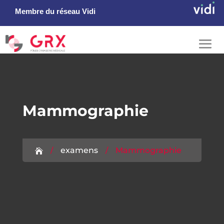
Membre du réseau Vidi
Mammographie
/
/
examens
Mammographie

s