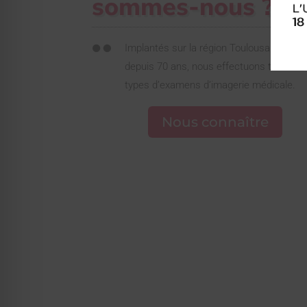
sommes-nous ?

Implantés sur la région Toulousaine
depuis 70 ans, nous effectuons tous
types d’examens d’imagerie médicale.
Nous connaître