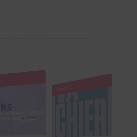
26
12 Fév,26