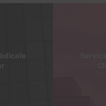
édicale
Servic
ur
Cl