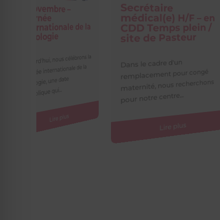
7 avril – Journé
Secrétaire
Mondiale de la
médical(e) H/F – en
CDD Temps plein /
Santé
site de Pasteur
Votre santé est notre prio
Dans le cadre d'un
chaque jour. À l’occasion
remplacement pour congé
Journée mondiale de la 
maternité, nous recherchons
le...
pour notre centre...
Lire plus
Lire plus