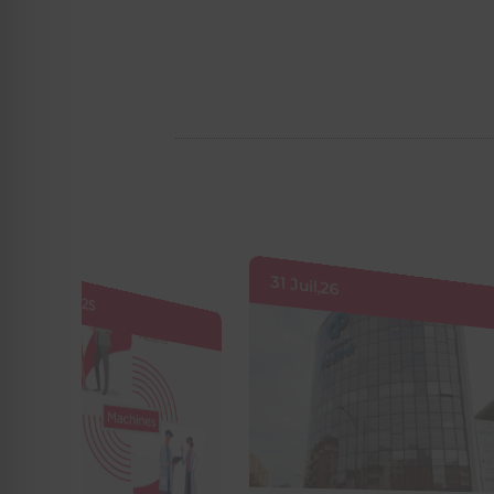
7 Avr,26
31 Juil,26