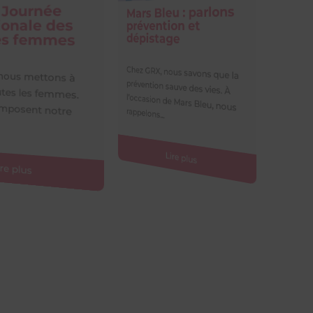
 Bleu : parlons
Portrait dans le
ention et
journal de la FNMR
istage
Nous sommes heureux de
partager le portrait de l’un de
nos radiologues associés et
RX, nous savons que la
tion sauve des vies. À
sion de Mars Bleu, nous
gérant, le Dr...
ns...
Lire plus
Lire plus