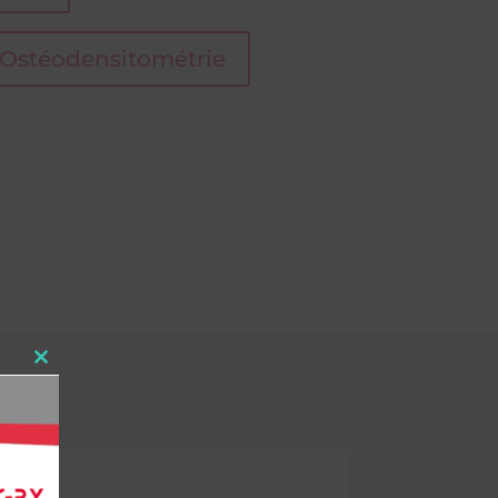
Ostéodensitométrie
Close
this
module