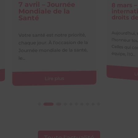
8 mars – Journée
e
Mars
internationale des
prév
dép
droits des femmes
Chez G
préven
l’occa
rité,
Aujourd’hui, nous mettons à
 de la
l’honneur toutes les femmes.
santé,
Celles qui composent notre
rappelo
équipe, 110...
Lire plus
Toute l'actualité