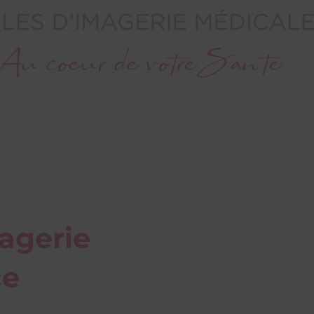
agerie
ce