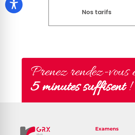
Nos tarifs
Prenez rendez-vous en
5 minutes suffisent
!
Examens