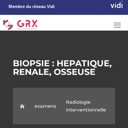
Membre du réseau Vidi
BIOPSIE : HEPATIQUE,
RENALE, OSSEUSE
BIOP
Radiologie
HEPA
/
/
/
examens

interventionnelle
RENA
s
OSS