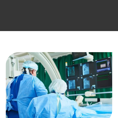
s crises
 TDAH
pilepsie