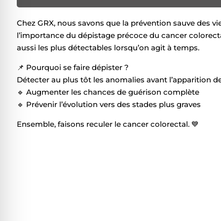
l sécurisé pour les crises
Chez GRX, nous savons que la prévention sauve des vie
l’importance du dépistage précoce du cancer colorectal
 adapté pour le TDAH
aussi les plus détectables lorsqu’on agit à temps.
📌 Pourquoi se faire dépister ?
pour la cécité
Détecter au plus tôt les anomalies avant l’apparition d
🔹 Augmenter les chances de guérison complète
🔹 Prévenir l’évolution vers des stades plus graves
sécurisé pour l'épilepsie
Ensemble, faisons reculer le cancer colorectal. 💙