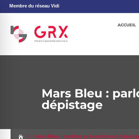
Membre du réseau Vidi
ACCUEIL
Mars Bleu : par
dépistage
 pour malvoyants
/
Mars Bleu : parlons prévention et dépist
